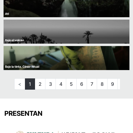
Atl
Bajo el volcán
Bajo la tinta. César Ritual
<
1
2
3
4
5
6
7
8
9
10
PRESENTAN