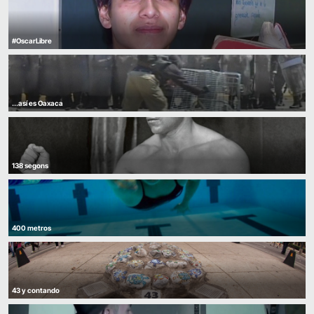
#OscarLibre
...así es Oaxaca
138 segons
400 metros
43 y contando