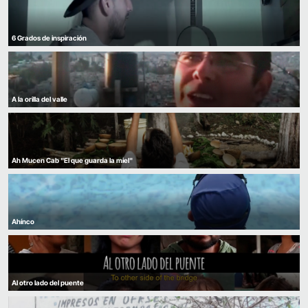
6 Grados de inspiración
A la orilla del valle
Ah Mucen Cab "El que guarda la miel"
Ahínco
Al otro lado del puente