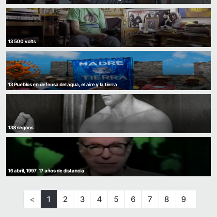
13 500 volts
13 Pueblos en defensa del agua, el aire y la tierra
138 segons
16 abril, 1997. 17 años de distancia
<
1
2
3
4
5
6
7
8
9
10