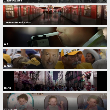
...así es Oaxaca
...esto es todos los días...
0.4
0.56%
09/16
1 2 3 Por mí