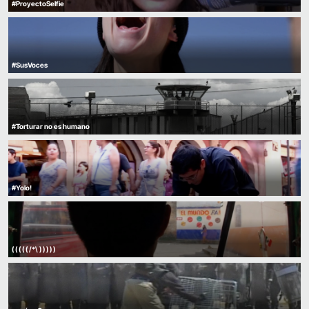
#ProyectoSelfie
#SusVoces
#Torturar no es humano
#Yolo!
( ( ( ( ( /*\ ) ) ) ) )