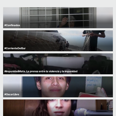
#Confinados
#CorrienteDelSur
#ImpunidadMata. La prensa entre la violencia y la impunidad
#OscarLibre