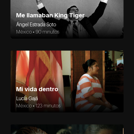
Me llamaban King Tiger
Ángel Estrada Soto
México •
90 minutos
Mi vida dentro
Lucía Gajá
México •
123 minutos