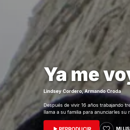
Ya me vo
Lindsey Cordero, Armando Croda
Después de vivir 16 años trabajando tr
llama a su familia para anunciarles su 
MI LI
REPRODUCIR