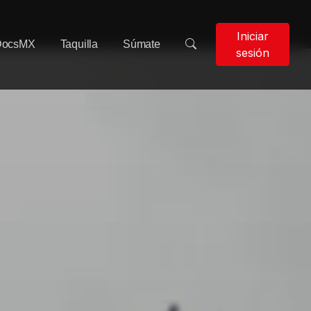
Iniciar
DocsMX
Taquilla
Súmate
sesión