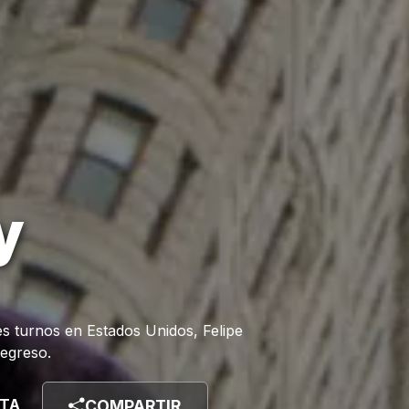
y
es turnos en Estados Unidos, Felipe
regreso.
STA
COMPARTIR