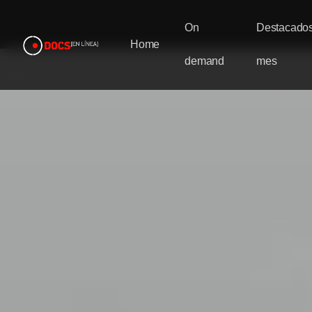
On
Destacados
Home
demand
mes