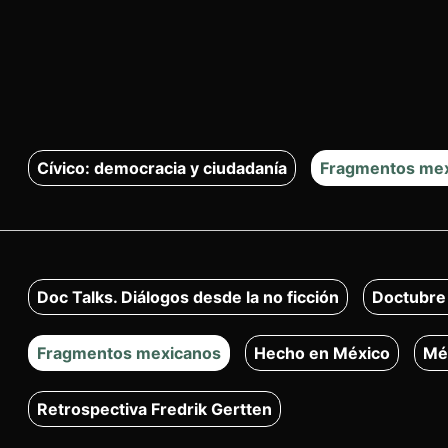
Cívico: democracia y ciudadanía
Fragmentos me
Doc Talks. Diálogos desde la no ficción
Doctubre
Fragmentos mexicanos
Hecho en México
Mé
Retrospectiva Fredrik Gertten