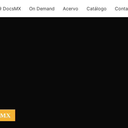
9 DocsMX
On Demand
Acervo
Catálogo
Conta
sMX