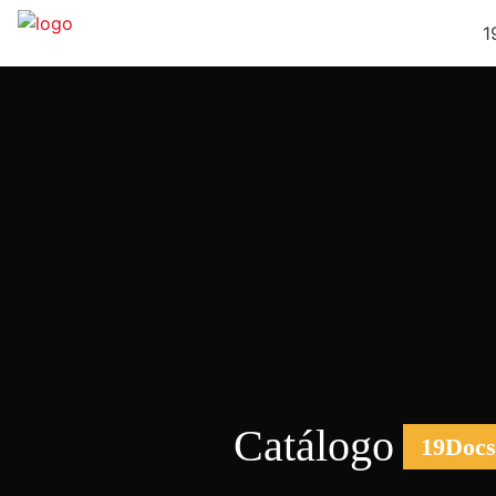
1
Catálogo
19Doc