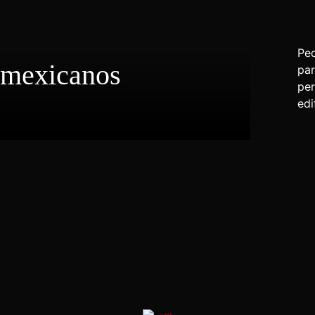
Peq
 mexicanos
par
per
edi
Ecos de la tierra
María Romero , Rafael Muñozcano
México •
25 minutos