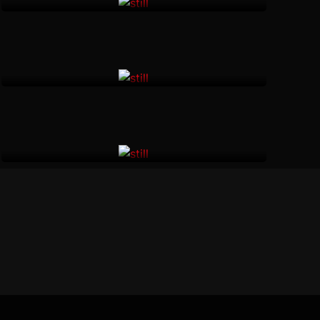
Mátalos a todos
Sebastián Molina Ruiz
México •
18 minutos
Suspiros desde el cristal.
Cablebús, nuevos horizontes
Benjamín Alcántara
México •
9 minutos