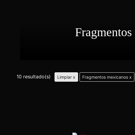
Fragmentos
10 resultado(s)
Limpiar x
Fragmentos mexicanos x
Anónima inmensidad
Paulina del Paso
México •
16 minutos