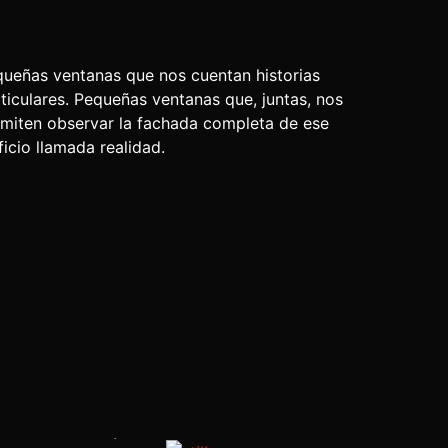
ueñas ventanas que nos cuentan historias
ticulares. Pequeñas ventanas que, juntas, nos
miten observar la fachada completa de ese
ficio llamada realidad.
El Chapulín
Leo Stamps
Reino Unido, México •
16 minutos