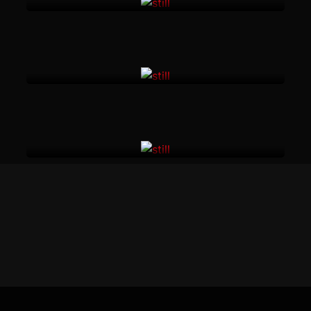
La sombra de las palmeras
Yesenia Novoa , Magali Rocha
México •
15 minutos
Rebeldía en tacones. Un
documentdrag
Sofía García Galán
México •
24 minutos