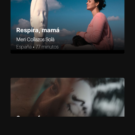
Respira, mamá
Meri Collazos Solà
España •
77 minutos
Somos fuego
Karen Vázquez Guadarrama