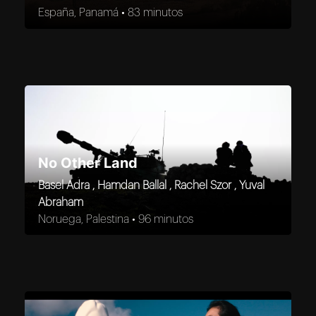
España, Panamá •
83 minutos
No Other Land
Basel Adra , Hamdan Ballal , Rachel Szor , Yuval
Abraham
Noruega, Palestina •
96 minutos