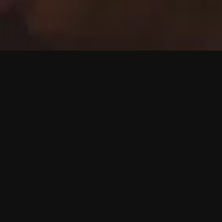
Después de las armas
Cinco exmiembros del EZLN hablan sin pasamontañas
de los días de guerra del levantamiento armado
indígena más importante de México.
Después de las
armas
explora los riesgos y sacrificios a los que se
enfrentaron, buscando cambiar una realidad marcada
por la miseria y el olvido. Benito, Elisa y sus
compañeros ahondan en las motivaciones del EZLN