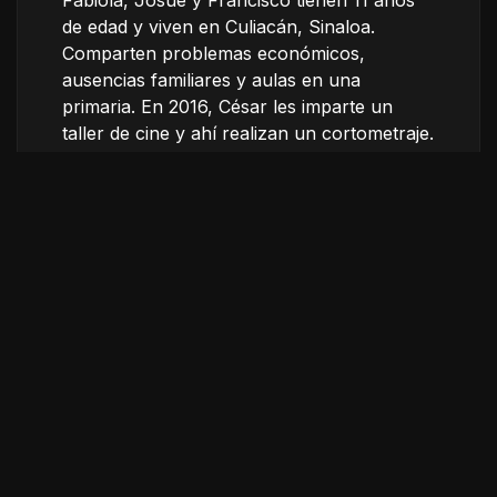
Fabiola, Josué y Francisco tienen 11 años
de edad y viven en Culiacán, Sinaloa.
Comparten problemas económicos,
ausencias familiares y aulas en una
primaria. En 2016, César les imparte un
taller de cine y ahí realizan un cortometraje.
En el taller exponen sus miedos,
inseguridades y su relación con la violencia
endémica que viven en la ciudad. Seis años
más tarde se reencuentran para compartir
sus historias que evidencian a qué grado
normalizaron esta violencia.
Ficha técnica