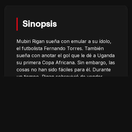
Sinopsis
Mubiri Rigan sueña con emular a su ídolo,
el futbolista Fernando Torres. También
sueña con anotar el gol que le dé a Uganda
su primera Copa Africana. Sin embargo, las
cosas no han sido fáciles para él. Durante
un tiempo, Rigan sobrevivió de vender
chatarra y robar, hasta que fue descubierto
por un entrenador que le consiguió una
beca deportiva. Esto le permitió volver a la
escuela, comer todos los días y hacer lo
que más le gusta: jugar al futbol.