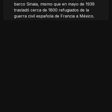
barco Sinaia, mismo que en mayo de 1939
trasladó cerca de 1800 refugiados de la
guerra civil española de Francia a México.
Esta historia se cuenta a través del viaje que
hoy hace un barco mercante por la misma
ruta, mientras da voz a los testigos que
vivieron aquella travesía.
Ficha técnica
Título original
Sinaia, más allá del océano