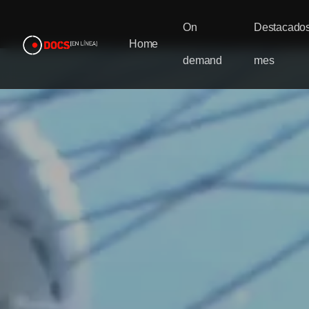
On
Destacados
Home
demand
mes