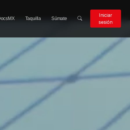
Iniciar
DocsMX
Taquilla
Súmate
sesión