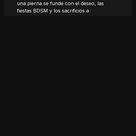
una pierna se funde con el deseo, las
fiestas BDSM y los sacrificios a
Huitzilopochtli. Inspirado en Bataille, el
cortometraje reflexiona sobre la fiesta
como exceso: un lugar donde dolor, muerte
y placer se enlazan en un mismo éxtasis de
transgresión.
Créditos
Dirección
Julio Flores Montero
Ilustraciones