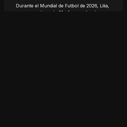
Durante el Mundial de Futbol de 2026, Lilia,
una cancerbera de 61 años, madre de
cuatro hijas y líder de un equipo femenil en
Ciudad Neza, impulsa a jóvenes futbolistas
campeonas de barrio. En la cancha crea un
espacio donde pueden ser ellas mismas,
desafiando los estereotipos de edad y
género por medio de su pasión por el
futbol.
Créditos
Dirección
Araceli Casarez Monroy