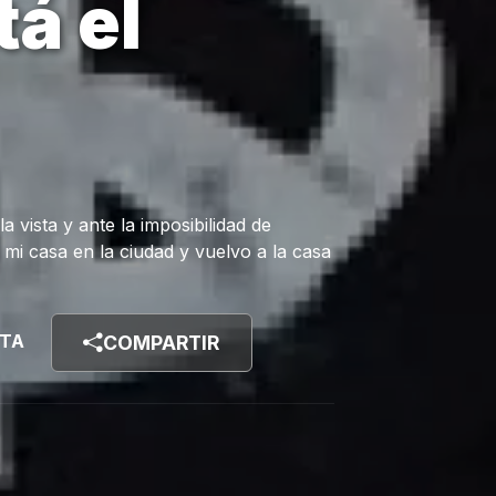
á el
la vista y ante la imposibilidad de
 mi casa en la ciudad y vuelvo a la casa
STA
COMPARTIR