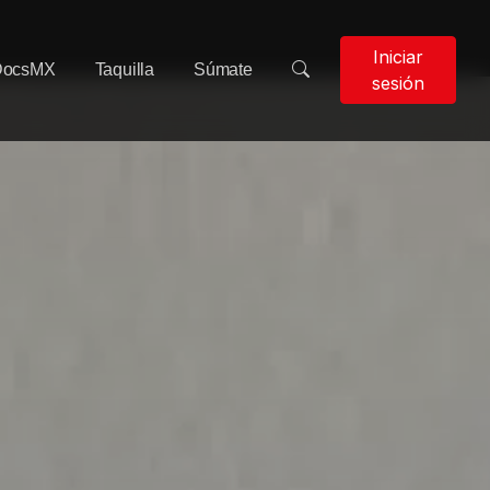
Iniciar
DocsMX
Taquilla
Súmate
sesión