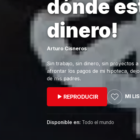
dónde est
dinero!
Arturo Cisneros
Sin trabajo, sin dinero, sin proyectos a 
afrontar los pagos de mi hipoteca, dejo
de mis padres.
MI LI
REPRODUCIR
Disponible en:
Todo el mundo