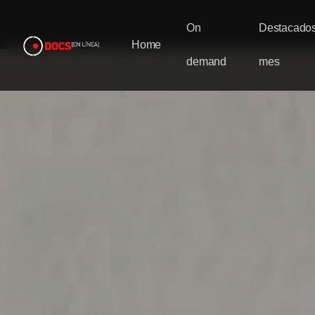
On
Destacados
Home
demand
mes