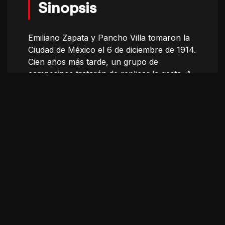
Sinopsis
Emiliano Zapata y Pancho Villa tomaron la
Ciudad de México el 6 de diciembre de 1914.
Cien años más tarde, un grupo de
campesinos tratarán de replicar la gesta. A
su paso por distintos pueblos, desde
Quebrantadero, Morelos, hasta la capital
del país, los personajes se darán
encontronazos entre el pasado y el
presente.
Ficha técnica