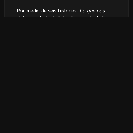
Por medio de seis historias,
Lo que nos
dejaron
retrata distintas formas de dedicar
una vida al futbol. Lejos de las canchas, sus
protagonistas han convertido esta pasión
en un oficio y una parte esencial de su día a
día. Una carta de amor al futbol mexicano y
a quienes lo mantienen vivo todos los días.
Créditos
Dirección
Gabriela Espinoza Cruz