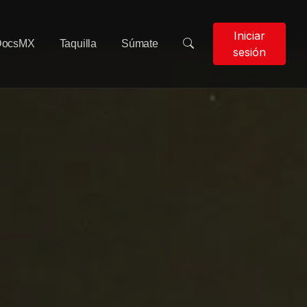
Iniciar
DocsMX
Taquilla
Súmate
sesión