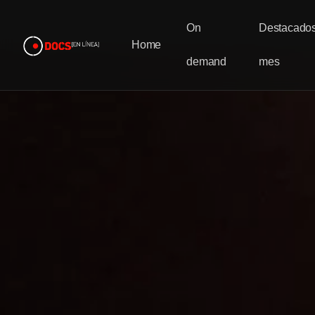
On
Destacados
Home
demand
mes