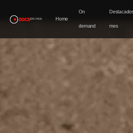
On
Destacados
Home
demand
mes