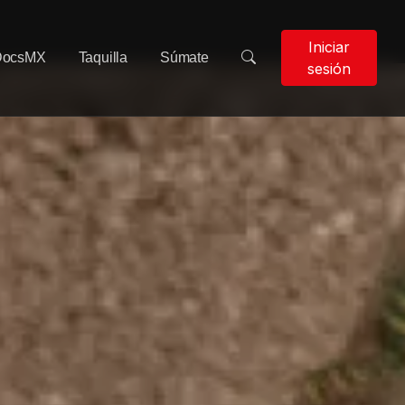
Iniciar
DocsMX
Taquilla
Súmate
sesión