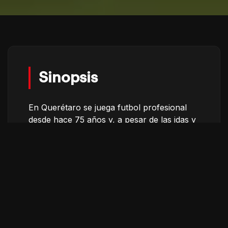
Sinopsis
En Querétaro se juega futbol profesional
desde hace 75 años y, a pesar de las idas y
venidas a primera división, la pelota no deja
de correr en sus barrios. ¿Qué puede hacer
el futbol por una sociedad donde su
deporte preferido es estigmatizado desde
fuera? La organización y perseverancia
aclaran que en la cancha y en la vida la
pasión no desciende.