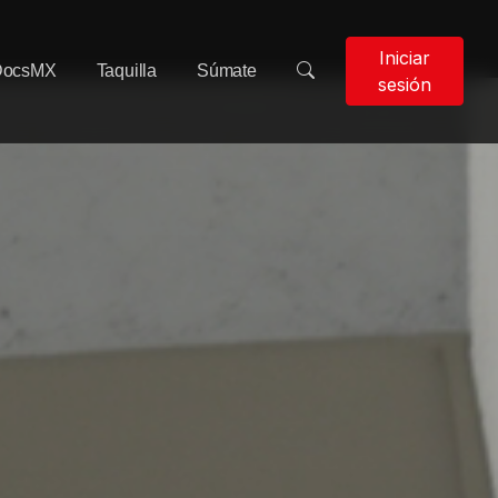
Iniciar
DocsMX
Taquilla
Súmate
sesión