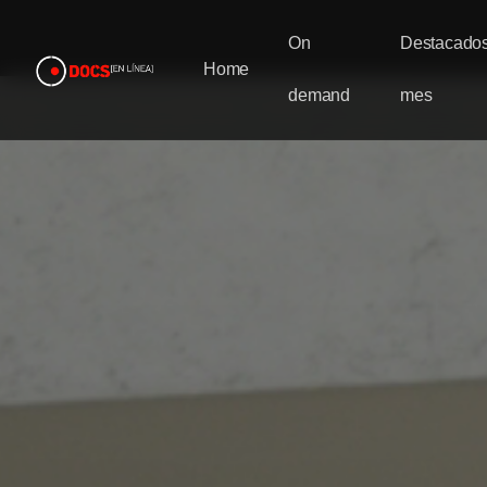
On
Destacados
Home
demand
mes