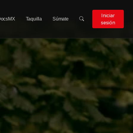
Iniciar
DocsMX
Taquilla
Súmate
sesión