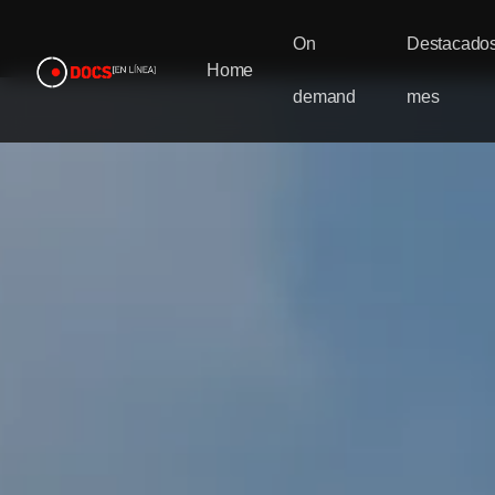
On
Destacados
Home
demand
mes