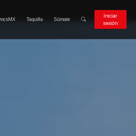
Iniciar
DocsMX
Taquilla
Súmate
sesión