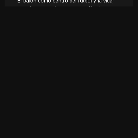
El balón como centro del futbol y la vida;
este documental toca esta noción de
reflexiones personales y entrevistas a las
personas de pie, dejamos que la realidad
moldeara la narrativa documental.
Créditos
Dirección
Cuauhtémoc Morales
Producción
Cuauhtémoc Morales,
Fernanda Basdogán,
Absurdo Visual