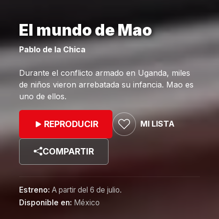
El mundo de Mao
Pablo de la Chica
Durante el conflicto armado en Uganda, miles
de niños vieron arrebatada su infancia. Mao es
uno de ellos.
MI LISTA
REPRODUCIR
COMPARTIR
Estreno:
A partir del 6 de julio.
Disponible en:
México