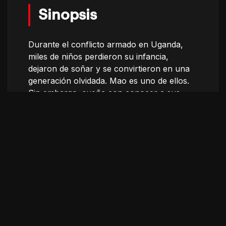
Sinopsis
Durante el conflicto armado en Uganda,
miles de niños perdieron su infancia,
dejaron de soñar y se convirtieron en una
generación olvidada. Mao es uno de ellos.
Sin embargo, sueña con conocer a sus
ídolos algún día. Se refugia en el deporte
para olvidarse del pasado, pero, sobre
todo, juega al futbol para sentirse libre.
Créditos