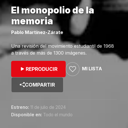
El monopolio de la
memoria
Pablo Martínez-Zárate
Una revisión del movimiento estudiantil de 1968
a través de más de 1300 imágenes.
MI LISTA
REPRODUCIR
COMPARTIR
Estreno:
11 de julio de 2024
Disponible en:
Todo el mundo