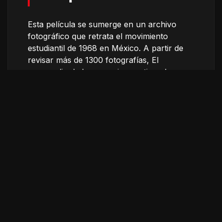
Esta película se sumerge en un archivo
fotográfico que retrata el movimiento
estudiantil de 1968 en México. A partir de
revisar más de 1300 fotografías, El
monopolio de la memoria cuestiona la
relación entre memoria, poder y
representación. El ensayo se distancia de
un discurso político, incluso se aleja de lo
histórico, para tejer un montaje reflexivo
sobre uno de los eventos más
determinantes de la historia reciente de
México.