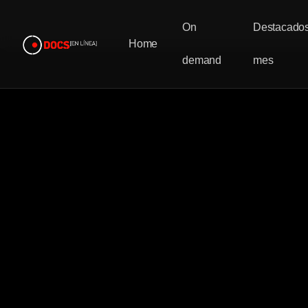
On
Destacados
Home
demand
mes