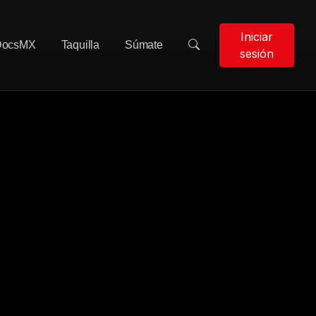
Iniciar
DocsMX
Taquilla
Súmate
sesión