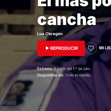
El más po
cancha
Lua Obregón
MI LI
REPRODUCIR
Estreno:
A partir del 1.° de julio.
Disponible en:
Todo el mundo