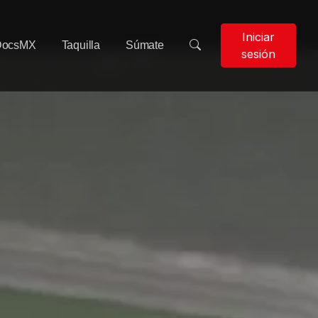
Iniciar
DocsMX
Taquilla
Súmate
sesión