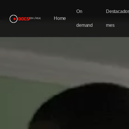
On
Destacados
Home
demand
mes