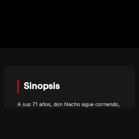
Sinopsis
A sus 71 años, don Nacho sigue corriendo,
jugando futbol y sonriendo al paso del
tiempo.
El Compa
es un retrato de fuerza,
humildad y pasión por la vida; la historia de
un hombre que inspira a su barrio