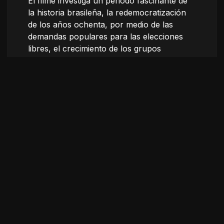
El filme investiga un periodo fascinante de
la historia brasileña, la redemocratización
de los años ochenta, por medio de las
demandas populares para las elecciones
libres, el crecimiento de los grupos
brasileños de
rock
y el movimiento
revolucionario conocido como «democracia
corinthiana». Es el momento especifico en
el que el futbol popular y los cantantes de
rock
se vuelven eco del canto del pueblo
por la democracia.
Ficha técnica