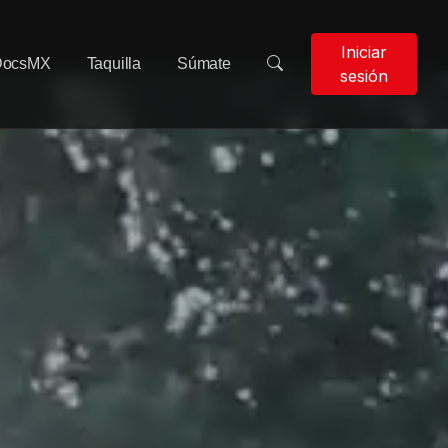
Iniciar
DocsMX
Taquilla
Súmate
sesión