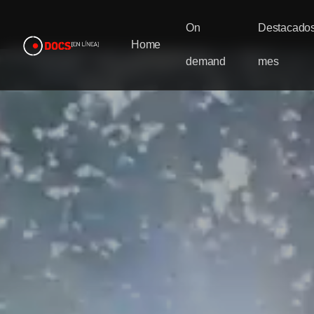
On
Destacados
Home
demand
mes