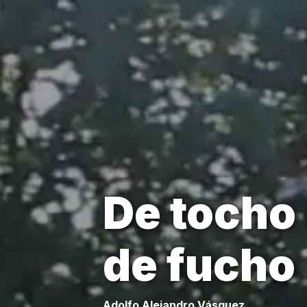
De tocho
de fucho
Adolfo Alejandro Vásquez