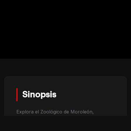
Sinopsis
Explora el Zoológico de Moroleón,
Guanajuato, México, donde la conservación
animal y la tradición textil se entrelazan