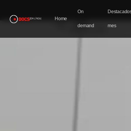
On
Destacados
Home
demand
mes