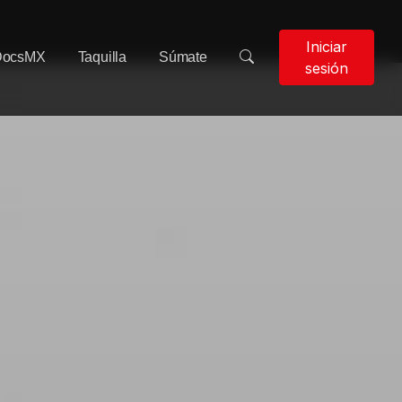
Iniciar
DocsMX
Taquilla
Súmate
sesión