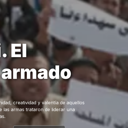
 El
o armado
ad, creatividad y valentía de aquellos
e las armas trataron de liderar una
as.