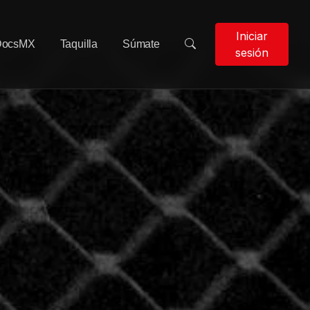
Iniciar
DocsMX
Taquilla
Súmate
sesión