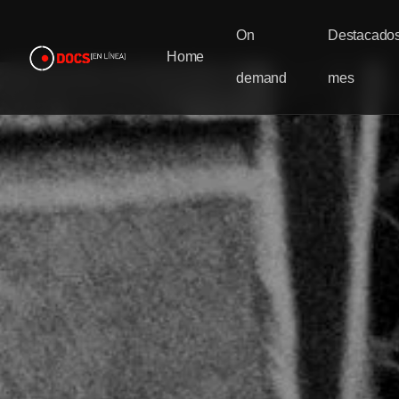
On
Destacados
Home
demand
mes