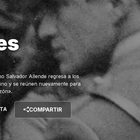
es
eno Salvador Allende regresa a los
andino y se reúnen nuevamente para
zón».
STA
COMPARTIR