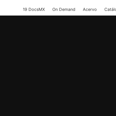
19 DocsMX
On Demand
Acervo
Catál