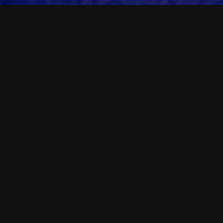
El último viaje
Acompañamos al doctor Federico en su revolución
sobre la muerte. Él atiende a la gente con la que
compartió la vida, hoy septuagenarios y con
enfermedades degenerativas, mientras los intenta
convencer de que terminen su vida con dignidad,
como cientos de pacientes a los que él ha ayudado a
morir. No todos lo entienden, ni comparten sus
postulados, pero sí tendrán que acompañar a uno de
ellos en sus últimos días.
Todos los públicos pueden ver
AA