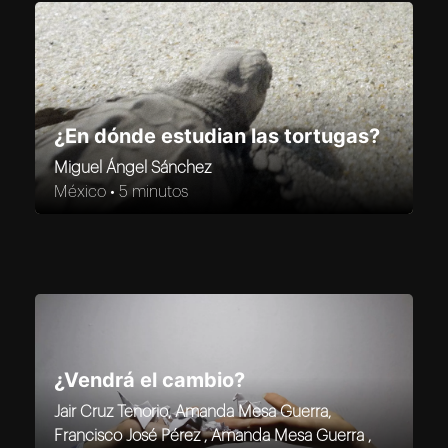
¿En dónde estudian las tortugas?
Miguel Ángel Sánchez
México •
5 minutos
¿Vendrá el cambio?
Jair Cruz Tenorio, Amanda Mesa Guerra,
Francisco José Pérez , Amanda Mesa Guerra ,