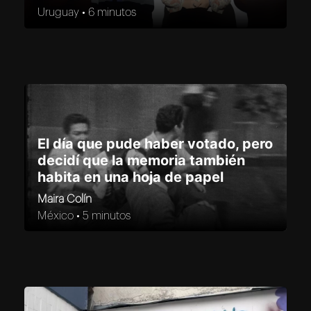
Uruguay •
6 minutos
El día que pude haber votado, pero
decidí que la memoria también
habita en una hoja de papel
Maira Colín
México •
5 minutos