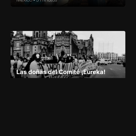
México •
5 minutos
Las doñas del Comité ¡Eureka!
Ileana Saavedra , Carolina Téllez
México •
5 minutos